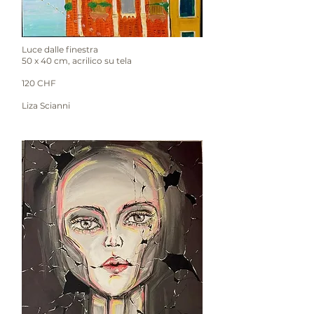
Luce dalle finestra
50 x 40 cm, acrilico su tela
120 CHF
Liza Scianni