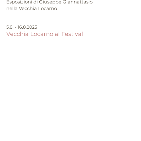
Esposizioni di Giuseppe Giannattasio
nella Vecchia Locarno
5.8. - 16.8.2025
Vecchia Locarno al Festival
Partecipazione alla mostra collettiva
con una propria opera
Leggi di più
Art Community